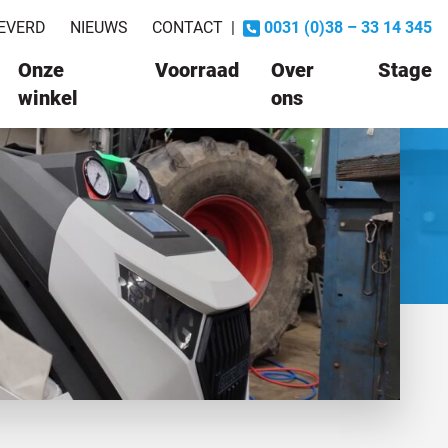
EVERD
NIEUWS
CONTACT
|
0031 (0)38 – 33 14 345
Onze
Voorraad
Over
Stage
winkel
ons