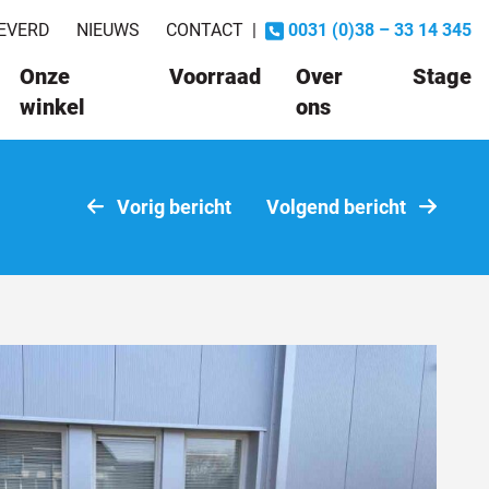
EVERD
NIEUWS
CONTACT
|
0031 (0)38 – 33 14 345
Onze
Voorraad
Over
Stage
winkel
ons
Vorig bericht
Volgend bericht