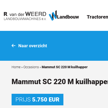
Landbouw
Tractore
Naar overzicht
Home
»
Occasions
»
Mammut SC 220 M kuilhapper
Mammut SC 220 M kuilhappe
PRIJS
5.750 EUR