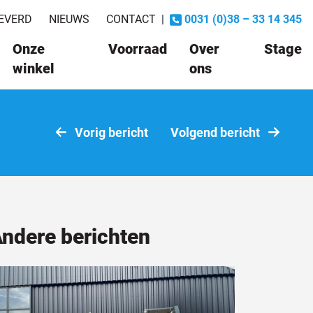
EVERD
NIEUWS
CONTACT
|
0031 (0)38 – 33 14 345
Onze
Voorraad
Over
Stage
winkel
ons
Vorig bericht
Volgend bericht
ndere berichten