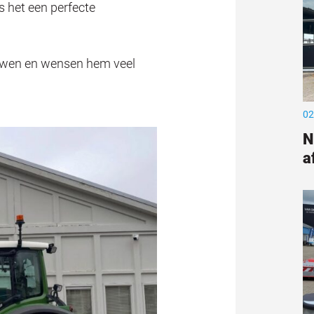
 het een perfecte
uwen en wensen hem veel
02
N
a