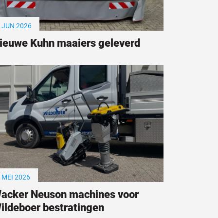
 JUN 2026
ieuwe Kuhn maaiers geleverd
 MEI 2026
acker Neuson machines voor
ildeboer bestratingen