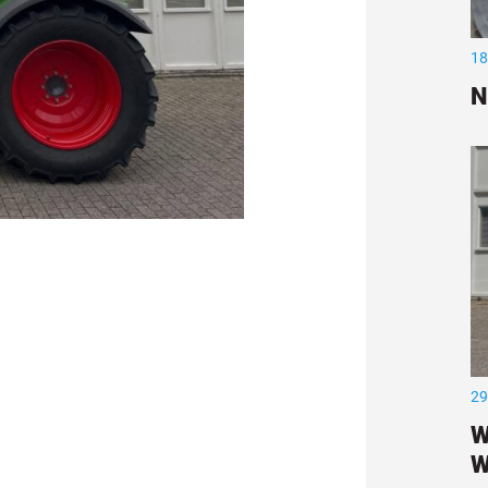
18
N
29
W
W